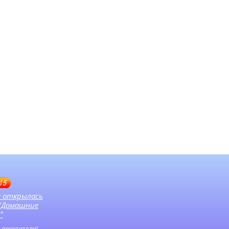
15
е открылась
 "Домашние
"