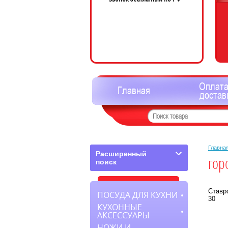
Оплата
Главная
достав
Главна
Расширенный
гор
поиск
Ставро
ПОСУДА ДЛЯ КУХНИ
30
КУХОННЫЕ
АКСЕССУАРЫ
НОЖИ И