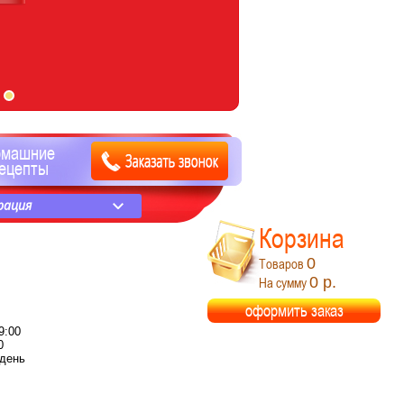
омашние
ецепты
рация
Корзина
0
Товаров
0 р.
На сумму
оформить заказ
9:00
0
день