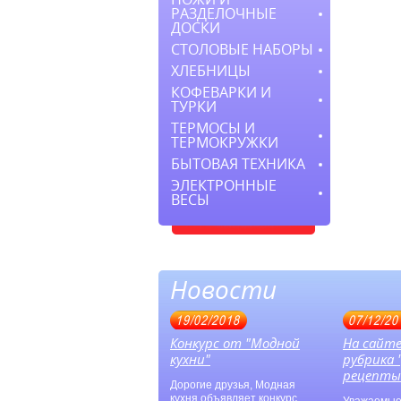
РАЗДЕЛОЧНЫЕ
ДОСКИ
СТОЛОВЫЕ НАБОРЫ
ХЛЕБНИЦЫ
КОФЕВАРКИ И
ТУРКИ
ТЕРМОСЫ И
ТЕРМОКРУЖКИ
БЫТОВАЯ ТЕХНИКА
ЭЛЕКТРОННЫЕ
ВЕСЫ
Новости
19/02/2018
07/12/20
Конкурс от "Модной
На сайт
кухни"
рубрика
рецепты
Дорогие друзья, Модная
кухня объявляет конкурс,