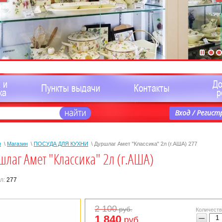
 и
Д
Пункты выдачи
Контакты
ка
р
Вход / Регист
я
\
Магазин
\
ПОСУДА ДЛЯ КУХНИ
\ Дуршлаг Амет "Классика" 2л (г.АША) 277
шлаг Амет "Классика" 2л (г.АША)
л:
277
2 100
руб.
Количеств
−
1 840
руб.