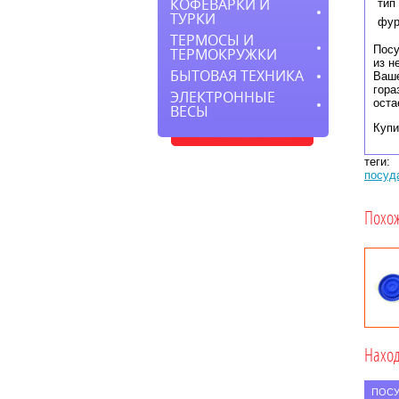
КОФЕВАРКИ И
тип
ТУРКИ
фур
ТЕРМОСЫ И
Посу
ТЕРМОКРУЖКИ
из н
БЫТОВАЯ ТЕХНИКА
Ваше
гора
ЭЛЕКТРОННЫЕ
оста
ВЕСЫ
Купи
теги:
посуд
Похо
Наход
ПОСУ