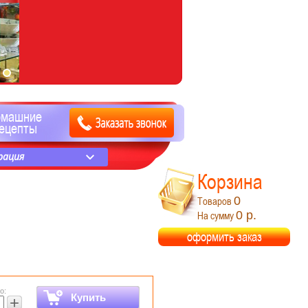
омашние
ецепты
рация
Корзина
0
Товаров
0 р.
На сумму
оформить заказ
о:
Купить
+