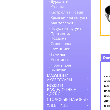
Дуршлаги
Казаны
Кастрюли и ковши
Крышки для посуды
Мантоварки
Посуда из чугуна
Противни/
Поддоны
Сковороды
Сотейники
Тажины
Опи
Утятницы
Формы для
выпечки
КУХОННЫЕ
сер
АКСЕССУАРЫ
арт
НОЖИ И
мас
РАЗДЕЛОЧНЫЕ
наз
ДОСКИ
объ
СТОЛОВЫЕ НАБОРЫ
диа
ХЛЕБНИЦЫ
с т