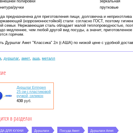
 внешней полировки
зеркальная
нитура/ручки
прутковые
да предназначена для приготовления пищи, долговечна и неприхотлива 
ержавеющей (коррозионностойкой) стали согласно ГОСТ, поэтому гигиен
й семьи. Нержавеющая сталь обладает малой теплопроводностью, поэт
здо медленнее, чем любой другой вид посуды, а значит, приготовленное
ется горячим.
ть Дуршлаг Амет
"Классика" 2л (г.АША) по низкой цене с удобной доста
а
,
дуршлаг
,
амет
,
аша
,
металл
жие
Дуршлаг Erringen
25 см с пластиковой
ручкой, силикон
430
руб.
ится в разделах
ДА ДЛЯ КУХНИ
Дуршлаги
Посуда Амет
Дуршлаги Amet