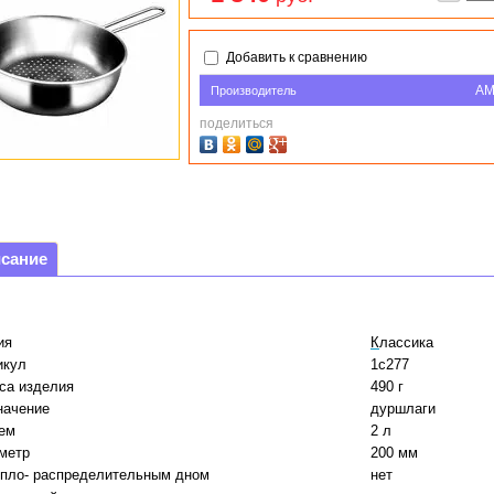
Добавить к сравнению
AM
Производитель
поделиться
сание
ия
К
лассика
икул
1с277
са изделия
490 г
начение
дуршлаги
ем
2 л
метр
200 мм
епло- распределительным дном
нет