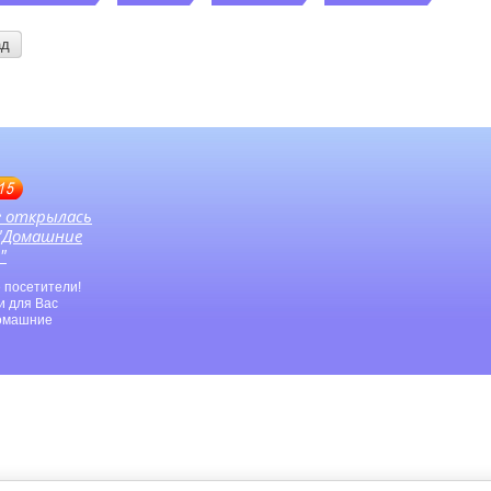
ад
15
е открылась
 "Домашние
"
 посетители!
и для Вас
Домашние