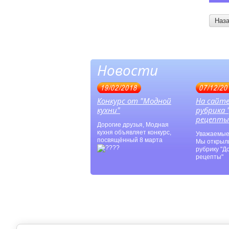
Наз
Новости
19/02/2018
07/12/20
Конкурс от "Модной
На сайт
кухни"
рубрика
рецепты
Дорогие друзья, Модная
кухня объявляет конкурс,
Уважаемые
посвящённый 8 марта
Мы открыл
рубрику "
рецепты"