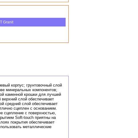
T Granit
евый корпус; грунтовочный слой
нове минеральных компонентов;
лой каменной крошки для лучшей
й верхний слой обеспечивает
ой средний слой обеспечивает
тлично сцеплен с основанием.
е сцепление с поверхностью,
рытием Soft-touch приятны на
 слоях покрытия обеспечивает
спользовать металлические