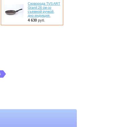
Сковорода TVS ART
Granit 26 см со
съемной ручкой,
дно индукция.
4 630
руб.
S