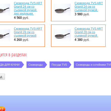
Сковорода TVS ART
Сковорода TVS ART
Granit 24 см со
Granit 24 см со
съемной ручкой,
съемной ручкой.
дно индукция.
3 980
руб.
4 560
руб.
Сковорода TVS ART
Сковорода TVS ART
Granit 26 см со
Granit 28 см со
съемной ручкой
съемной ручкой.
4 260
руб.
4 380
руб.
ится в разделах
ДА ДЛЯ КУХНИ
Сковороды
Посуда TVS
Сковороды и сотейники TV
ад
15