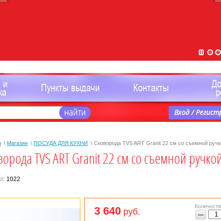
 и
Д
Пункты выдачи
Контакты
ка
р
Вход / Регист
я
\
Магазин
\
ПОСУДА ДЛЯ КУХНИ
\ Сковорода TVS ART Granit 22 см со съемной ручк
ворода TVS ART Granit 22 см со съемной ручкой
л:
1022
Количеств
3 640
руб.
−