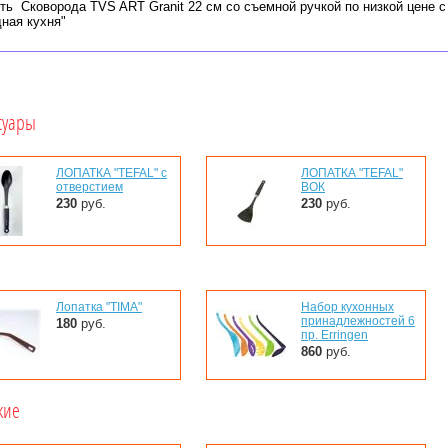
ть Сковорода TVS ART Granit 22 см со съемной ручкой по низкой цене с
ная кухня"
суары
ЛОПАТКА "TEFAL" с
ЛОПАТКА "TEFAL"
отверстием
ВОК
230
руб.
230
руб.
Лопатка "TIMA"
Набор кухонных
принадлежностей 6
180
руб.
пр. Erringen
860
руб.
жие