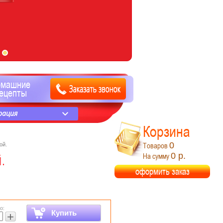
омашние
ецепты
рация
Корзина
0
ой.
Товаров
0 р.
На сумму
.
оформить заказ
о:
Купить
+