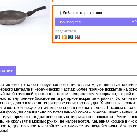
Добавить к сравнению
AR
Производитель
поделиться
сание
ытие имеет 7 слоев: наружное покрытие «гранит»; утолщенный алюмини
вердого металла и керамических частиц; более прочное покрытие на ос
ый слой каменной крошки с высоким содержанием минералов; второй с
ности; внутреннее базовое антипригарное покрытие «гранит». Устойчивы
енное, долговечное антипригарное свойство посуды. Усиленный керамик
йчивость к износу и оптимальное сцепление всех слоев. Базовый слой о
ая формула специально приготовленной основы обеспечивает наилучше
нтирую прочность и долговечность антипригарного покрытия. Ручки с пок
ь, не скользят в мокрых руках, не нагреваются. Каменная крошка в 4-х
ность, долговечность и стойкость к химическим воздействиям. Можно и
боры!