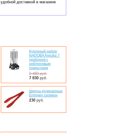
 удобной доставкой в магазине
Кухонный набор
NADOBA Anezka 7
приборов с
нейлоновым
покрытием
9 480
руб.
7 830
руб.
Щипцы кулинарные
Erringen силикон
230
руб.