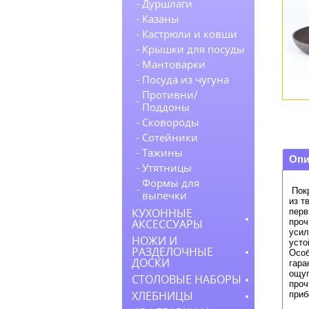
Дуршлаги
Казаны
Кастрюли и ковши
Крышки для посуды
Мантоварки
Посуда из чугуна
Противни/
Поддоны
Сковороды
Сотейники
Тажины
Опи
Утятницы
Формы для
Покр
выпечки
из т
перв
КУХОННЫЕ
проч
АКСЕССУАРЫ
усил
НОЖИ И
усто
РАЗДЕЛОЧНЫЕ
Особ
ДОСКИ
гара
ощуп
СТОЛОВЫЕ НАБОРЫ
проч
при
ХЛЕБНИЦЫ