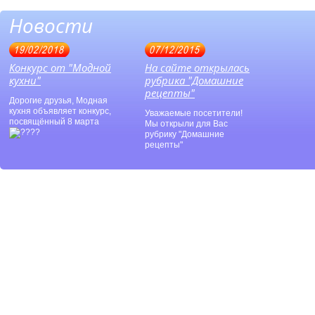
Новости
19/02/2018
07/12/2015
Конкурс от "Модной
На сайте открылась
кухни"
рубрика "Домашние
рецепты"
Дорогие друзья, Модная
кухня объявляет конкурс,
Уважаемые посетители!
посвящённый 8 марта
Мы открыли для Вас
рубрику "Домашние
рецепты"