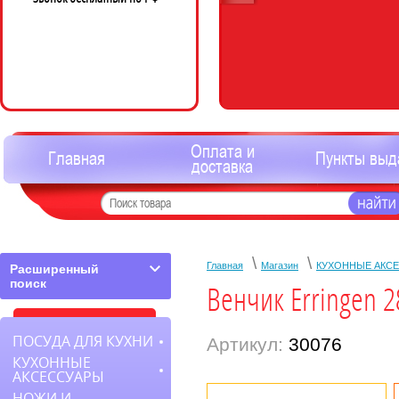
Оплата и
Главная
Пункты выд
доставка
\
\
Главная
Магазин
КУХОННЫЕ АКС
Расширенный
поиск
Венчик Erringen 2
ПОСУДА ДЛЯ КУХНИ
Артикул:
30076
КУХОННЫЕ
АКСЕССУАРЫ
НОЖИ И