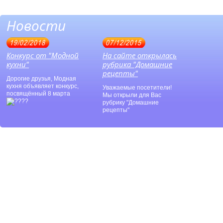
Новости
19/02/2018
07/12/2015
Конкурс от "Модной
На сайте открылась
кухни"
рубрика "Домашние
рецепты"
Дорогие друзья, Модная
кухня объявляет конкурс,
Уважаемые посетители!
посвящённый 8 марта
Мы открыли для Вас
рубрику "Домашние
рецепты"