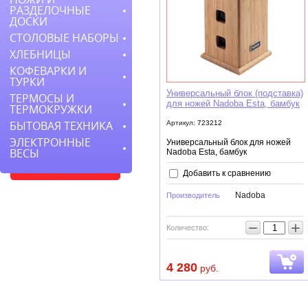
РАЗДЕЛОЧНЫЕ
ДОСКИ
СТОЛОВЫЕ НАБОРЫ
ХЛЕБНИЦЫ
КОФЕВАРКИ И
ТУРКИ
Универсальный блок (подставка)
ТЕРМОСЫ И
для ножей Nadoba Esta, бамбук
ТЕРМОКРУЖКИ
Артикул:
723212
БЫТОВАЯ ТЕХНИКА
ЭЛЕКТРОННЫЕ
Универсальный блок для ножей
ВЕСЫ
Nadoba Esta, бамбук
Добавить к сравнению
Nadoba
Производитель
−
+
Количество:
4 280
руб.