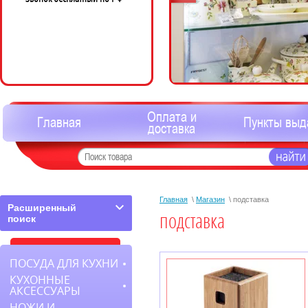
Оплата и
Главная
Пункты выд
доставка
Главная
\
Магазин
\ подставка
Расширенный
подставка
поиск
ПОСУДА ДЛЯ КУХНИ
КУХОННЫЕ
АКСЕССУАРЫ
НОЖИ И