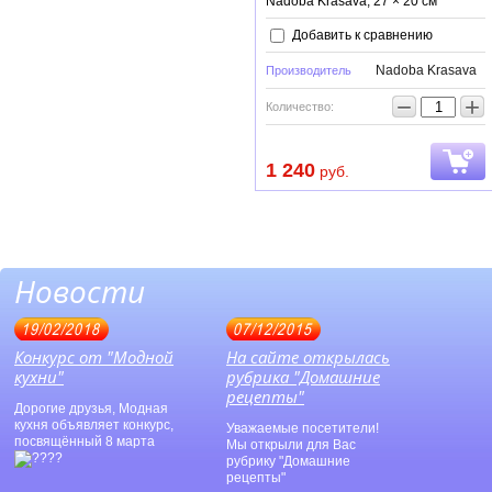
Nadoba Krasava, 27 × 20 см
Добавить к сравнению
Nadoba Krasava
Производитель
−
+
Количество:
1 240
руб.
Новости
19/02/2018
07/12/2015
Конкурс от "Модной
На сайте открылась
кухни"
рубрика "Домашние
рецепты"
Дорогие друзья, Модная
кухня объявляет конкурс,
Уважаемые посетители!
посвящённый 8 марта
Мы открыли для Вас
рубрику "Домашние
рецепты"