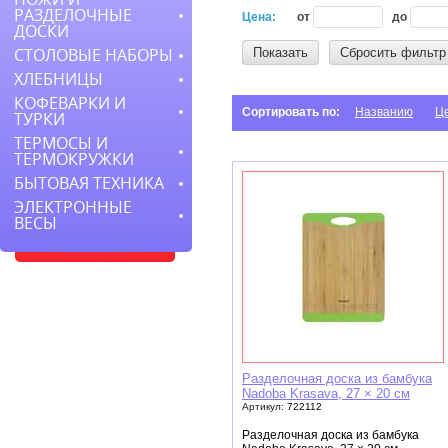
РАЗДЕЛОЧНЫЕ
Цена:
от
до
ДОСКИ
Показать
Сбросить фильтр
СТОЛОВЫЕ НАБОРЫ
ХЛЕБНИЦЫ
КОФЕВАРКИ И
Сортировать по:
Названию
Ц
ТУРКИ
ТЕРМОСЫ И
ТЕРМОКРУЖКИ
БЫТОВАЯ ТЕХНИКА
ЭЛЕКТРОННЫЕ
ВЕСЫ
Разделочная доска из бамбука
Nadoba Krasava, 27 × 20 см
Артикул:
722112
Разделочная доска из бамбука