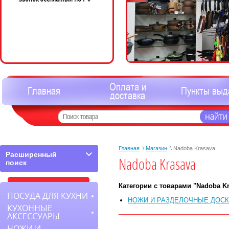
Оплата и
Главная
Пункты выд
доставка
Главная
\
Магазин
\ Nadoba Krasava
Расширенный
Nadoba Krasava
поиск
Категории с товарами "Nadoba Kr
ПОСУДА ДЛЯ КУХНИ
НОЖИ И РАЗДЕЛОЧНЫЕ ДОС
КУХОННЫЕ
АКСЕССУАРЫ
НОЖИ И