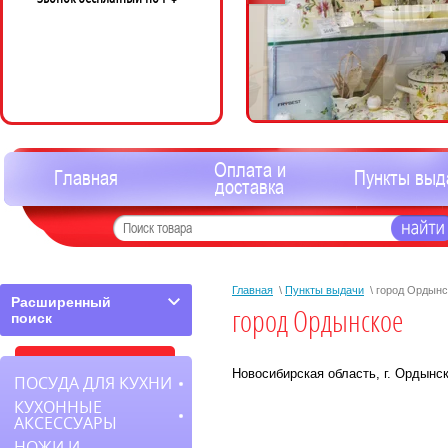
Оплата и
Главная
Пункты выд
доставка
Главная
\
Пункты выдачи
\ город Ордынс
Расширенный
город Ордынское
поиск
Новосибирская область, г. Ордынск
ПОСУДА ДЛЯ КУХНИ
КУХОННЫЕ
АКСЕССУАРЫ
НОЖИ И