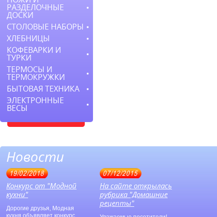
РАЗДЕЛОЧНЫЕ
ДОСКИ
СТОЛОВЫЕ НАБОРЫ
ХЛЕБНИЦЫ
КОФЕВАРКИ И
ТУРКИ
ТЕРМОСЫ И
ТЕРМОКРУЖКИ
БЫТОВАЯ ТЕХНИКА
ЭЛЕКТРОННЫЕ
ВЕСЫ
Новости
19/02/2018
07/12/2015
Конкурс от "Модной
На сайте открылась
кухни"
рубрика "Домашние
рецепты"
Дорогие друзья, Модная
кухня объявляет конкурс,