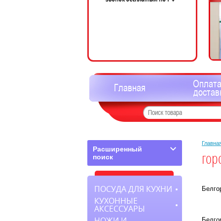
Оплата
Главная
достав
Главна
Расширенный
гор
поиск
ПОСУДА ДЛЯ КУХНИ
Белгор
КУХОННЫЕ
АКСЕССУАРЫ
НОЖИ И
Белгор