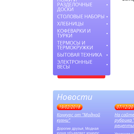
РАЗДЕЛОЧНЫЕ
ДОСКИ
СТОЛОВЫЕ НАБОРЫ
ХЛЕБНИЦЫ
КОФЕВАРКИ И
ТУРКИ
ТЕРМОСЫ И
ТЕРМОКРУЖКИ
БЫТОВАЯ ТЕХНИКА
ЭЛЕКТРОННЫЕ
ВЕСЫ
Новости
19/02/2018
07/12/20
Конкурс от "Модной
На сайт
кухни"
рубрика
рецепты
Дорогие друзья, Модная
кухня объявляет конкурс,