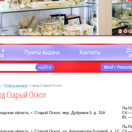
 и
Д
Пункты выдачи
Контакты
ка
р
Вход / Регист
я
\
Пункты выдачи
\ город Старый Оскол
од Старый Оскол
Пн-Пт
одская область, г. Старый Оскол, мкр. Дубровка-3, д. 31А
Сб — 
Вс — 
Пн-Пт
одская область, г. Старый Оскол, ул. Архитектора Бутовой, д. 12
Сб — 