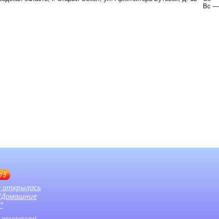
Вс —
15
е открылась
 "Домашние
"