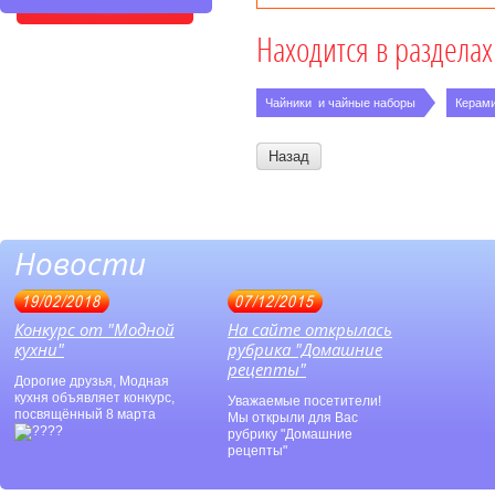
Находится в разделах
Чайники  и чайные наборы
Керами
Назад
Новости
19/02/2018
07/12/2015
Конкурс от "Модной
На сайте открылась
кухни"
рубрика "Домашние
рецепты"
Дорогие друзья, Модная
кухня объявляет конкурс,
Уважаемые посетители!
посвящённый 8 марта
Мы открыли для Вас
рубрику "Домашние
рецепты"