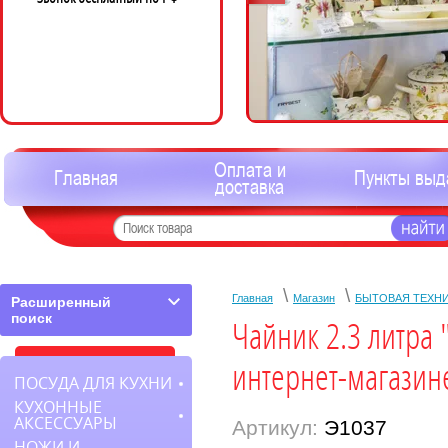
Оплата и
Главная
Пункты выд
доставка
\
\
Главная
Магазин
БЫТОВАЯ ТЕХН
Расширенный
поиск
Чайник 2.3 литра 
интернет-магазин
ПОСУДА ДЛЯ КУХНИ
КУХОННЫЕ
АКСЕССУАРЫ
Артикул:
Э1037
НОЖИ И