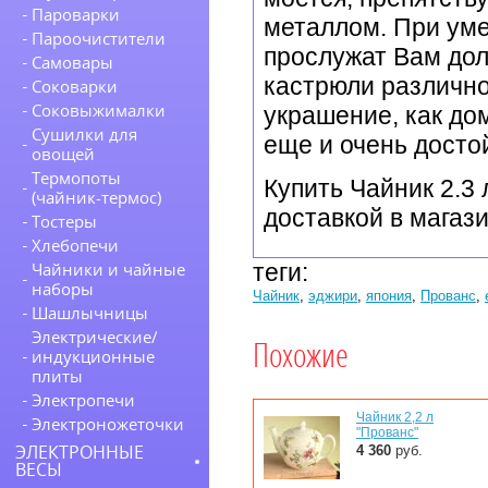
Пароварки
металлом. При ум
Пароочистители
прослужат Вам дол
Самовары
кастрюли различно
Соковарки
Соковыжималки
украшение, как до
Сушилки для
еще и очень досто
овощей
Термопоты
Купить Чайник 2.3 
(чайник-термос)
доставкой в магаз
Тостеры
Хлебопечи
теги:
Чайники и чайные
наборы
Чайник
,
эджири
,
япония
,
Прованс
,
Шашлычницы
Электрические/
Похожие
индукционные
плиты
Электропечи
Чайник 2,2 л
Электроножеточки
"Прованс"
ЭЛЕКТРОННЫЕ
4 360
руб.
ВЕСЫ