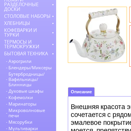
РАЗДЕЛОЧНЫЕ
ДОСКИ
СТОЛОВЫЕ НАБОРЫ
ХЛЕБНИЦЫ
КОФЕВАРКИ И
ТУРКИ
ТЕРМОСЫ И
ТЕРМОКРУЖКИ
БЫТОВАЯ ТЕХНИКА
Аэрогрили
Блендеры/Миксеры
Бутербродницы/
Вафельницы/
Блинницы
Духовые шкафы
Описание
Кофемолки
Маринаторы
Внешняя красота 
Микроволновые
сочетается с рядо
печи
эмалевое покрытие
Мясорубки
Мультиварки
моется, препятств