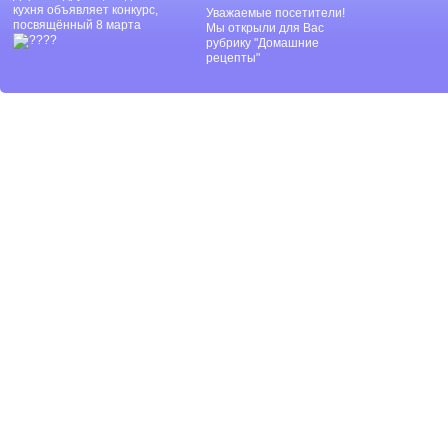
кухня объявляет конкурс,
Уважаемые посетители!
посвящённый 8 марта
Мы открыли для Вас
рубрику "Домашние
рецепты"