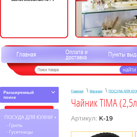
Оплата и
Главная
Пункты выд
доставка
\
\
Главная
Магазин
ПОСУДА ДЛЯ КУ
Расширенный
поиск
Чайник TIMA (2,5л
ПОСУДА ДЛЯ КУХНИ
Артикул:
K-19
Гриль
Гусятницы