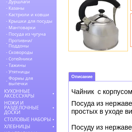
Дуршлаги
Казаны
Кастрюли и ковши
Крышки для посуды
Мантоварки
Посуда из чугуна
Противни/
Поддоны
Сковороды
Сотейники
Тажины
Утятницы
Описание
Формы для
выпечки
Чайник с корпусо
КУХОННЫЕ
АКСЕССУАРЫ
Посуда из нержаве
НОЖИ И
РАЗДЕЛОЧНЫЕ
простых в уходе в
ДОСКИ
СТОЛОВЫЕ НАБОРЫ
Посуду из нержав
ХЛЕБНИЦЫ