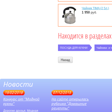
Чайник TIMA (2,5л.)
1 950
руб.
Находится в разделах
ПОСУДА ДЛЯ КУХНИ
Чайники  и
Назад
Новости
19/02/2018
07/12/2015
Конкурс от "Модной
На сайте открылась
кухни"
рубрика "Домашние
рецепты"
Дорогие друзья, Модная