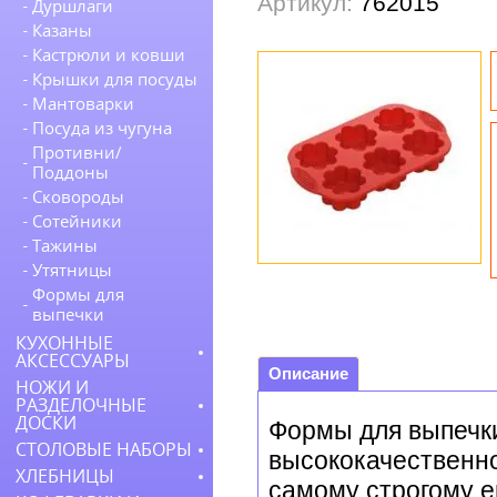
Артикул:
762015
Дуршлаги
Казаны
Кастрюли и ковши
Крышки для посуды
Мантоварки
Посуда из чугуна
Противни/
Поддоны
Сковороды
Сотейники
Тажины
Утятницы
Формы для
выпечки
КУХОННЫЕ
АКСЕССУАРЫ
Описание
НОЖИ И
РАЗДЕЛОЧНЫЕ
ДОСКИ
Формы для выпечк
СТОЛОВЫЕ НАБОРЫ
высококачественно
ХЛЕБНИЦЫ
самому строгому е