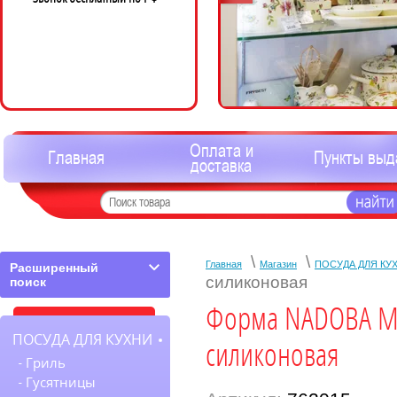
Оплата и
Главная
Пункты выд
доставка
\
\
Главная
Магазин
ПОСУДА ДЛЯ КУ
Расширенный
силиконовая
поиск
Форма NADOBA MIL
ПОСУДА ДЛЯ КУХНИ
силиконовая
Гриль
Гусятницы