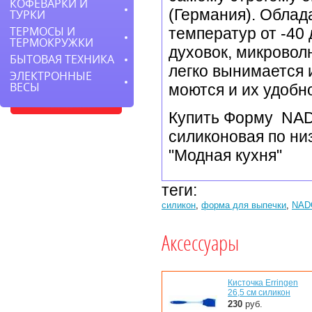
КОФЕВАРКИ И
(Германия). Обла
ТУРКИ
температур от -40 
ТЕРМОСЫ И
ТЕРМОКРУЖКИ
духовок, микровол
БЫТОВАЯ ТЕХНИКА
легко вынимается 
ЭЛЕКТРОННЫЕ
ВЕСЫ
моются и их удобн
Купить Форму NAD
силиконовая по ни
"Модная кухня"
теги:
силикон
,
форма для выпечки
,
NAD
Аксессуары
Кисточка Erringen
26,5 см силикон
230
руб.