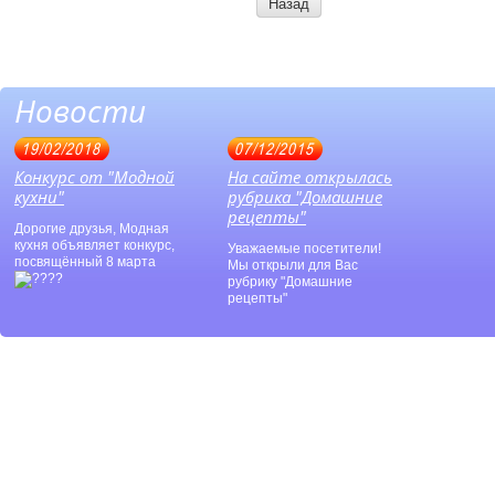
Назад
Новости
19/02/2018
07/12/2015
Конкурс от "Модной
На сайте открылась
кухни"
рубрика "Домашние
рецепты"
Дорогие друзья, Модная
кухня объявляет конкурс,
Уважаемые посетители!
посвящённый 8 марта
Мы открыли для Вас
рубрику "Домашние
рецепты"