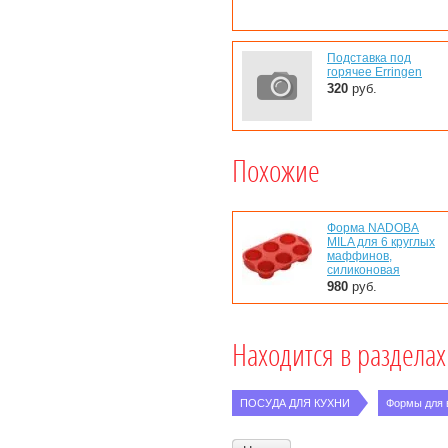
Подставка под
горячее Erringen
320
руб.
Похожие
Форма NADOBA
MILA для 6 круглых
маффинов,
силиконовая
980
руб.
Находится в разделах
ПОСУДА ДЛЯ КУХНИ
Формы для 