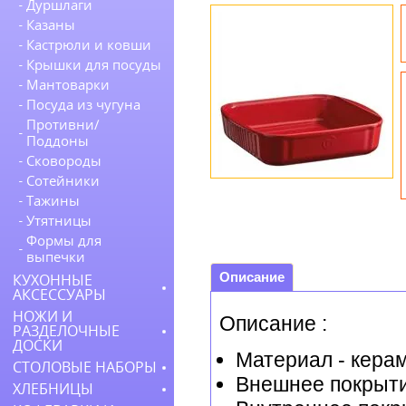
Дуршлаги
Казаны
Кастрюли и ковши
Крышки для посуды
Мантоварки
Посуда из чугуна
Противни/
Поддоны
Сковороды
Сотейники
Тажины
Утятницы
Формы для
выпечки
Описание
КУХОННЫЕ
АКСЕССУАРЫ
НОЖИ И
Описание :
РАЗДЕЛОЧНЫЕ
ДОСКИ
Материал - кера
СТОЛОВЫЕ НАБОРЫ
Внешнее покрыти
ХЛЕБНИЦЫ