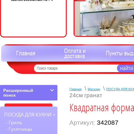
Оплата и
Главная
Пункты выд
доставка
\
\
Главная
Магазин
ПОСУДА ДЛЯ КУ
Расширенный
24см гранат
поиск
Квадратная форма
ПОСУДА ДЛЯ КУХНИ
Артикул:
342087
Гриль
Гусятницы