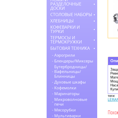
РАЗДЕЛОЧНЫЕ
ДОСКИ
СТОЛОВЫЕ НАБОРЫ
ХЛЕБНИЦЫ
КОФЕВАРКИ И
ТУРКИ
ТЕРМОСЫ И
ТЕРМОКРУЖКИ
БЫТОВАЯ ТЕХНИКА
Аэрогрили
Опи
Блендеры/Миксеры
Бутербродницы/
Защи
Вафельницы/
Реве
Блинницы
Мате
Мощн
Духовые шкафы
Наса
Кофемолки
Купи
Маринаторы
теги:
Микроволновые
LERA
печи
Мясорубки
Похо
Мультиварки