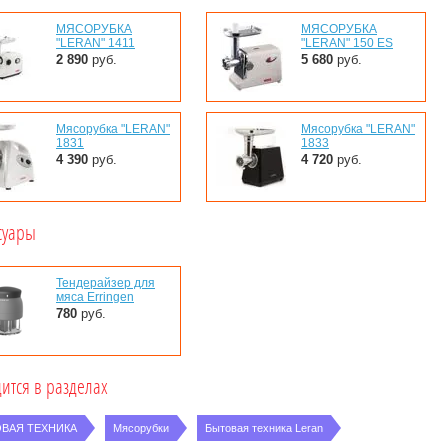
МЯСОРУБКА
МЯСОРУБКА
"LERAN" 1411
"LERAN" 150 ES
2 890
руб.
5 680
руб.
Мясорубка "LERAN"
Мясорубка "LERAN"
1831
1833
4 390
руб.
4 720
руб.
суары
Тендерайзер для
мяса Erringen
780
руб.
ится в разделах
ВАЯ ТЕХНИКА
Мясорубки
Бытовая техника Leran