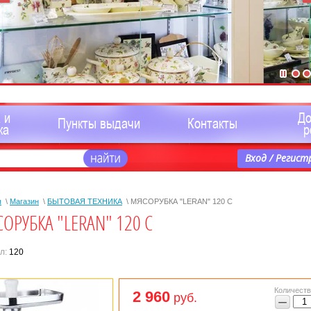
 и
Д
Пункты выдачи
Контакты
ка
р
Вход / Регист
я
\
Магазин
\
БЫТОВАЯ ТЕХНИКА
\ МЯСОРУБКА "LERAN" 120 С
ОРУБКА "LERAN" 120 С
л:
120
Количеств
2 960
руб.
−