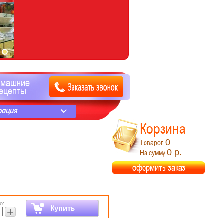
омашние
ецепты
рация
Корзина
0
Товаров
0 р.
На сумму
оформить заказ
о:
Купить
+