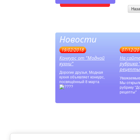
Наз
Новости
19/02/2018
07/12/20
Конкурс от "Модной
На сайт
кухни"
рубрика
рецепты
Дорогие друзья, Модная
кухня объявляет конкурс,
Уважаемые
посвящённый 8 марта
Мы открыл
рубрику "
рецепты"