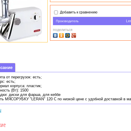
Добавить к сравнению
Le
Производитель
поделиться
сание
та от перегрузок: есть;
рс: есть;
риал корпуса: пластик;
ость (Вт): 1500
дки: диски для фарша, для кеббе
ть МЯСОРУБКУ "LERAN" 120 С по низкой цене с удобной доставкой в ма
N
жие