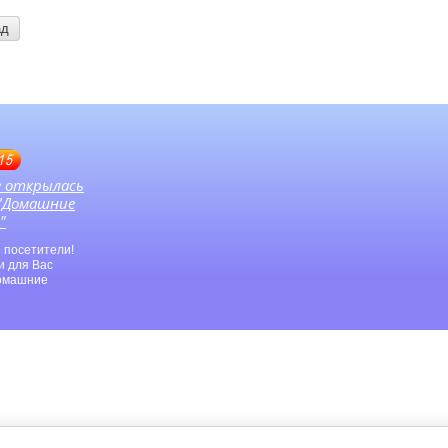
ад
15
е открылась
 "Домашние
"
 посетители!
и для Вас
Домашние