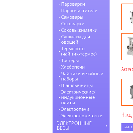
Пароварки
Пароочистители
Самовары
Соковарки
Соковыжималки
Сушилки для
овощей
Термопоты
(чайник-термос)
Тостеры
Хлебопечи
Аксес
Чайники и чайные
наборы
Шашлычницы
Электрические/
индукционные
плиты
Электропечи
Наход
Электроножеточки
ЭЛЕКТРОННЫЕ
ВЕСЫ
БЫТО