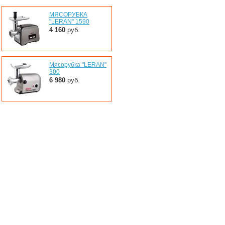
МЯСОРУБКА
"LERAN" 1590
4 160
руб.
Мясорубка "LERAN"
300
6 980
руб.