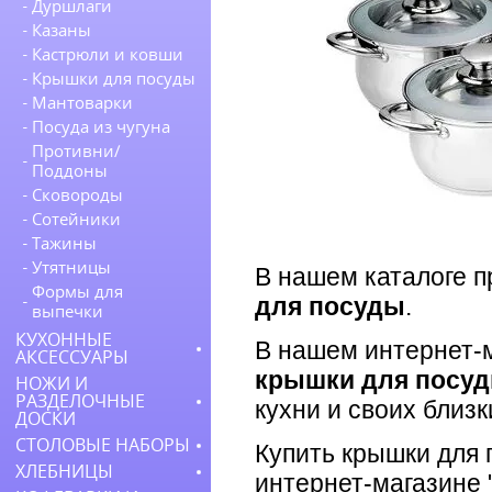
Дуршлаги
Казаны
Кастрюли и ковши
Крышки для посуды
Мантоварки
Посуда из чугуна
Противни/
Поддоны
Сковороды
Сотейники
Тажины
Утятницы
В нашем каталоге 
Формы для
для посуды
.
выпечки
КУХОННЫЕ
В нашем интернет-
АКСЕССУАРЫ
крышки для посу
НОЖИ И
РАЗДЕЛОЧНЫЕ
кухни и своих близк
ДОСКИ
СТОЛОВЫЕ НАБОРЫ
Купить крышки для 
ХЛЕБНИЦЫ
интернет-магазине 