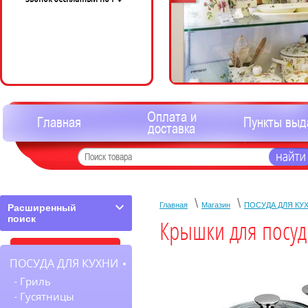
Оплата и
Главная
Пункты выд
доставка
\
\
Главная
Магазин
ПОСУДА ДЛЯ КУ
Расширенный
поиск
Крышки для посу
ПОСУДА ДЛЯ КУХНИ
Гриль
Гусятницы