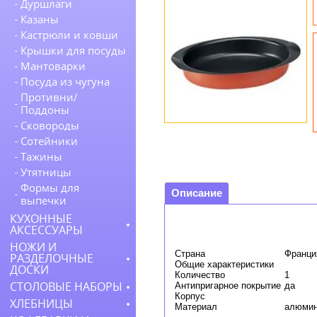
Дуршлаги
Казаны
Кастрюли и ковши
Крышки для посуды
Мантоварки
Посуда из чугуна
Противни/
Поддоны
Сковороды
Сотейники
Тажины
Утятницы
Формы для
Описание
выпечки
КУХОННЫЕ
АКСЕССУАРЫ
НОЖИ И
Страна
Франци
РАЗДЕЛОЧНЫЕ
Общие характеристики
ДОСКИ
Количество
1
СТОЛОВЫЕ НАБОРЫ
Антипригарное покрытие
да
Корпус
ХЛЕБНИЦЫ
Материал
алюми