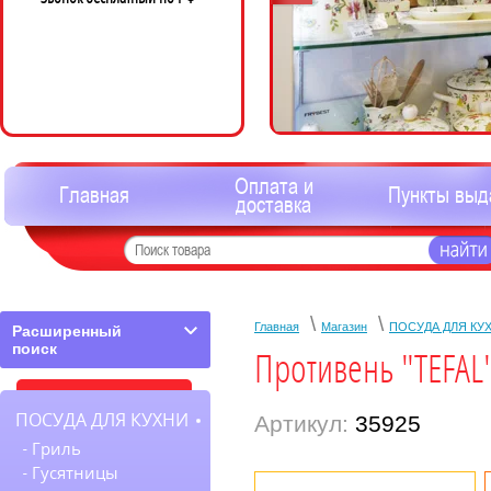
Оплата и
Главная
Пункты выд
доставка
\
\
Главная
Магазин
ПОСУДА ДЛЯ КУ
Расширенный
поиск
Противень "TEFAL
ПОСУДА ДЛЯ КУХНИ
Артикул:
35925
Гриль
Гусятницы