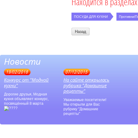
Находится в разделах
ПОСУДА ДЛЯ КУХНИ
Противни/П
Назад
Новости
19/02/2018
07/12/2015
Конкурс от "Модной
На сайте открылась
кухни"
рубрика "Домашние
рецепты"
Дорогие друзья, Модная
кухня объявляет конкурс,
Уважаемые посетители!
посвящённый 8 марта
Мы открыли для Вас
рубрику "Домашние
рецепты"